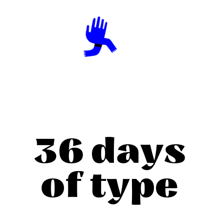
36 days
of type